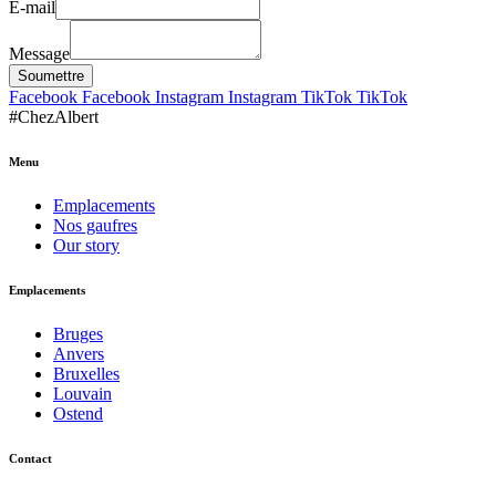
E-mail
Message
Soumettre
Facebook
Facebook
Instagram
Instagram
TikTok
TikTok
#
C
h
e
z
A
l
b
e
r
t
Menu
Emplacements
Nos gaufres
Our story
Emplacements
Bruges
Anvers
Bruxelles
Louvain
Ostend
Contact