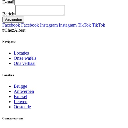
E-mail
Bericht
Verzenden
Facebook
Facebook
Instagram
Instagram
TikTok
TikTok
#
C
h
e
z
A
l
b
e
r
t
Navigatie
Locaties
Onze wafels
Ons verhaal
Locaties
Brugge
Antwerpen
Brussel
Leuven
Oostende
Contacteer ons